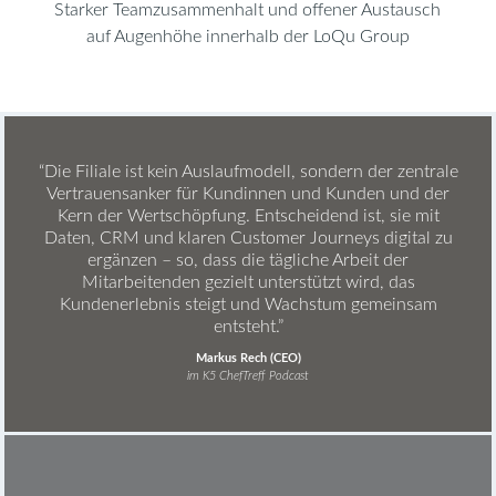
Starker Teamzusammenhalt und offener Austausch
auf Augenhöhe innerhalb der LoQu Group
“Die Filiale ist kein Auslaufmodell, sondern der zentrale
Vertrauensanker für Kundinnen und Kunden und der
Kern der Wertschöpfung. Entscheidend ist, sie mit
Daten, CRM und klaren Customer Journeys digital zu
ergänzen – so, dass die tägliche Arbeit der
Mitarbeitenden gezielt unterstützt wird, das
Kundenerlebnis steigt und Wachstum gemeinsam
entsteht.”
Markus Rech (CEO)
im K5 ChefTreff Podcast